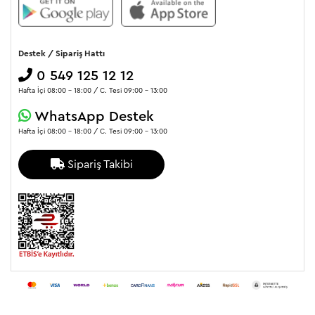
Havuzun büyüklüğü:
Havuzun hacmi, pompanın debisini belirler.
Filtre sistemi:
Pompa, filtre sistemiyle uyumlu olmalıdır.
Enerji tüketimi:
Enerji verimli bir pompa seçerek hem çevreye hem
de cebinize katkı sağlayabilirsiniz.
Destek / Sipariş Hattı
Ses seviyesi:
Gürültü seviyesi düşük bir pompa tercih etmek
önemlidir.
0 549 125 12 12
Pompa sehpasının malzemesi:
Paslanmaz çelik veya dayanıklı
plastikten üretilmiş bir sehpa tercih etmelisiniz.
Hafta İçi 08:00 - 18:00 / C. Tesi 09:00 - 13:00
WhatsApp Destek
Hafta İçi 08:00 - 18:00 / C. Tesi 09:00 - 13:00
Sipariş Takibi