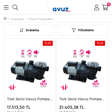
0
Anasayfa
Havuz Pompaları
Sıralama
Filtreleme
%26
%26
İndirim
İndirim
%26İndirim
%26İndiri
Tork Serisi Havuz Pompası
Tork Serisi Havuz Pompası
/ Monofaze
/ Trifaze
17.513,50 TL
21.405,38 TL
23.643,22 TL
28.897,27 TL