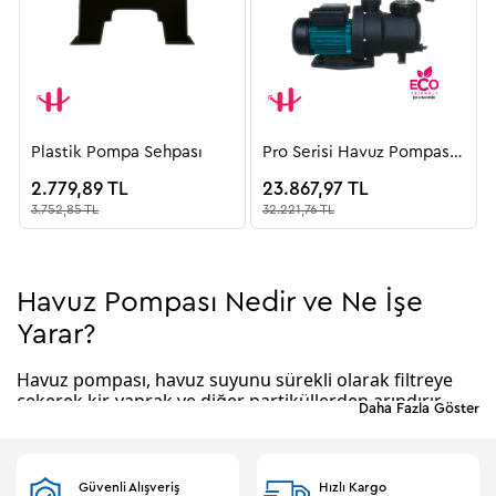
Plastik Pompa Sehpası
Pro Serisi Havuz Pompası
/ Monofaze
2.779,89 TL
23.867,97 TL
3.752,85 TL
32.221,76 TL
Havuz Pompası Nedir ve Ne İşe
Yarar?
Havuz pompası, havuz suyunu sürekli olarak filtreye
çekerek kir, yaprak ve diğer partiküllerden arındırır.
Daha Fazla Göster
Aynı zamanda havuz suyundaki kimyasal dengenin
korunmasına yardımcı olur. Pompa, havuzun
büyüklüğüne, suyun debisine ve filtre sistemine göre
farklı kapasitelerde üretilir.
Güvenli Alışveriş
Hızlı Kargo