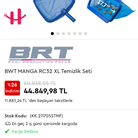
BWT MANGA RC32 XL Temizlik Seti
60.838,05 TL
26
%
44.849,98 TL
İndirim
11.885,24 TL
'den başlayan taksitlerle
(KK.211705STMF)
En geç 2 iş günü içerisinde kargoda.
Kargo bedava.