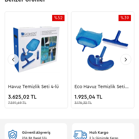
%52
%39
İndirim
İndirim
%52İndirim
%39İndiri
Havuz Temizlik Seti 4-lü
Eco Havuz Temizlik Seti
Bronze
3.625,02 TL
1.925,04 TL
7.591,69 TL
3.176,32 TL
Güvenli Alışveriş
Hızlı Kargo
256 Bit Rapid SSL
2 İş Gününde Kargo