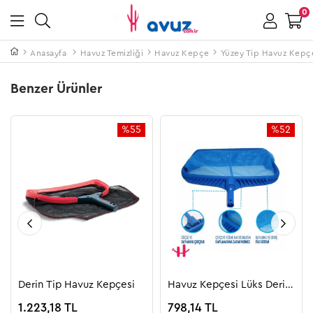
0
Anasayfa
Havuz Temizliği
Havuz Kepçe
Yüzey Tip Havuz Kepç
Benzer Ürünler
%55
%52
İndirim
İndirim
%55İndirim
%52İndiri
Derin Tip Havuz Kepçesi
Havuz Kepçesi Lüks Derin
Tip
1.223,18 TL
798,14 TL