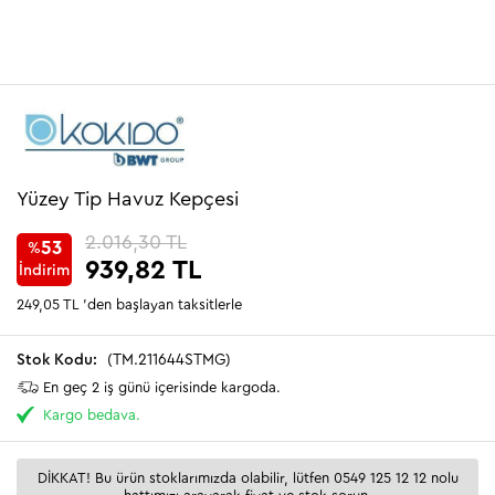
Yüzey Tip Havuz Kepçesi
2.016,30 TL
53
%
939,82 TL
İndirim
249,05 TL
'den başlayan taksitlerle
(TM.211644STMG)
En geç 2 iş günü içerisinde kargoda.
Kargo bedava.
DİKKAT! Bu ürün stoklarımızda olabilir, lütfen 0549 125 12 12 nolu