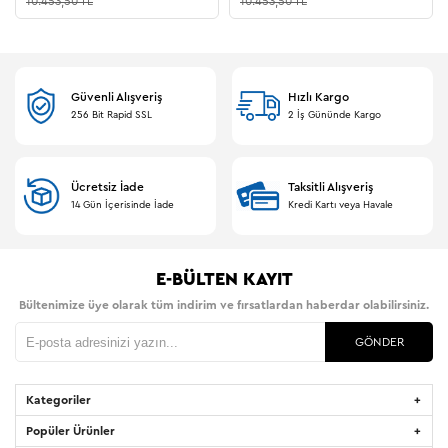
10.453,50 TL
10.453,50 TL
Güvenli Alışveriş
Hızlı Kargo
256 Bit Rapid SSL
2 İş Gününde Kargo
Ücretsiz İade
Taksitli Alışveriş
14 Gün İçerisinde İade
Kredi Kartı veya Havale
E-BÜLTEN KAYIT
Bültenimize üye olarak tüm indirim ve fırsatlardan haberdar olabilirsiniz.
GÖNDER
Kategoriler
Popüler Ürünler