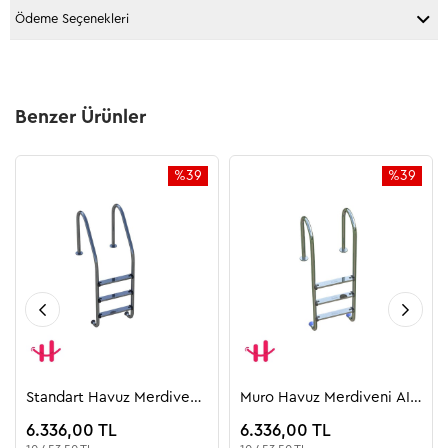
Ödeme Seçenekleri
Benzer Ürünler
%39
%39
İndirim
İndirim
%39İndirim
%39İndiri
Standart Havuz Merdiveni
Muro Havuz Merdiveni AISI
AISI 304
304
6.336,00 TL
6.336,00 TL