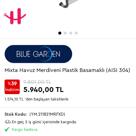
Mixta Havuz Merdiveni Plastik Basamaklı (AISI 304)
9.801,00 TL
39
%
5.940,00 TL
İndirim
1.574,10 TL
'den başlayan taksitlerle
(YM.211821MRFXD)
En geç 2 iş günü içerisinde kargoda.
Kargo bedava.