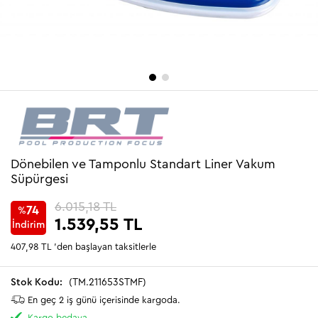
Dönebilen ve Tamponlu Standart Liner Vakum
Süpürgesi
6.015,18 TL
74
%
1.539,55 TL
İndirim
407,98 TL
'den başlayan taksitlerle
(TM.211653STMF)
En geç 2 iş günü içerisinde kargoda.
Kargo bedava.