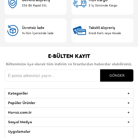
Güvenli Alışveriş
Hızlı Kargo
256 Bit Rapid SSL
2 İş Gününde Kargo
Ücretsiz İade
Taksitli Alışveriş
14 Gün İçerisinde İade
Kredi Kartı veya Havale
E-BÜLTEN KAYIT
Bültenimize üye olarak tüm indirim ve fırsatlardan haberdar olabilirsiniz.
GÖNDER
Kategoriler
Popüler Ürünler
Havuz.com.tr
Sosyal Medya
Uygulamalar