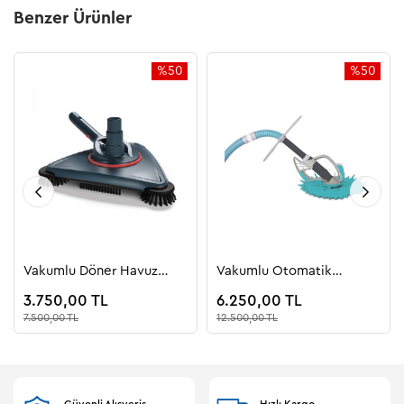
Benzer Ürünler
%50
%50
İndirim
İndirim
%50İndirim
%50İndiri
Vakumlu Döner Havuz
Vakumlu Otomatik
Süpürgesi ROTOVAC
Süpürge Butterfly
3.750,00 TL
6.250,00 TL
7.500,00 TL
12.500,00 TL