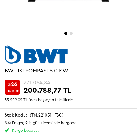
BWT ISI POMPASI 8.0 KW
271.064,84 TL
26
%
200.788,77 TL
İndirim
53.209,02 TL
'den başlayan taksitlerle
(TM.221051HFSC)
En geç 2 iş günü içerisinde kargoda.
Kargo bedava.