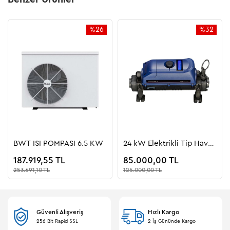
%26
%32
İndirim
İndirim
%26İndirim
%32İndiri
BWT ISI POMPASI 6.5 KW
24 kW Elektrikli Tip Havuz
ısıtıcısı EVOLOTION
187.919,55 TL
85.000,00 TL
253.691,10 TL
125.000,00 TL
Güvenli Alışveriş
Hızlı Kargo
256 Bit Rapid SSL
2 İş Gününde Kargo