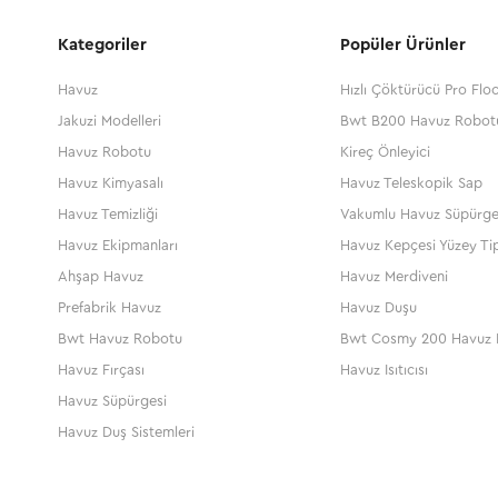
Kategoriler
Popüler Ürünler
Havuz
Hızlı Çöktürücü Pro Flo
Jakuzi Modelleri
Bwt B200 Havuz Robot
Havuz Robotu
Kireç Önleyici
Havuz Kimyasalı
Havuz Teleskopik Sap
Havuz Temizliği
Vakumlu Havuz Süpürge
Havuz Ekipmanları
Havuz Kepçesi Yüzey Ti
Ahşap Havuz
Havuz Merdiveni
Prefabrik Havuz
Havuz Duşu
Bwt Havuz Robotu
Bwt Cosmy 200 Havuz 
Havuz Fırçası
Havuz Isıtıcısı
Havuz Süpürgesi
Havuz Duş Sistemleri