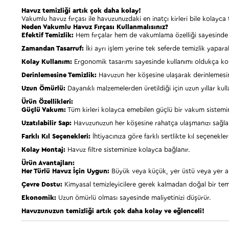
Havuz temizliği artık çok daha kolay!
Vakumlu havuz fırçası ile havuzunuzdaki en inatçı kirleri bile kolay
Neden Vakumlu Havuz Fırçası Kullanmalısınız?
Efektif Temizlik:
Hem fırçalar hem de vakumlama özelliği sayesinde h
Zamandan Tasarruf:
İki ayrı işlem yerine tek seferde temizlik yaparak
Kolay Kullanım:
Ergonomik tasarımı sayesinde kullanımı oldukça kol
Derinlemesine Temizlik:
Havuzun her köşesine ulaşarak derinlemesin
Uzun Ömürlü:
Dayanıklı malzemelerden üretildiği için uzun yıllar kulla
Ürün Özellikleri:
Güçlü Vakum:
Tüm kirleri kolayca emebilen güçlü bir vakum sistemin
Uzatılabilir Sap:
Havuzunuzun her köşesine rahatça ulaşmanızı sağla
Farklı Kıl Seçenekleri:
İhtiyacınıza göre farklı sertlikte kıl seçenekle
Kolay Montaj:
Havuz filtre sisteminize kolayca bağlanır.
Ürün Avantajları:
Her Türlü Havuz İçin Uygun:
Büyük veya küçük, yer üstü veya yer altı
Çevre Dostu:
Kimyasal temizleyicilere gerek kalmadan doğal bir temi
Ekonomik:
Uzun ömürlü olması sayesinde maliyetinizi düşürür.
Havuzunuzun temizliği artık çok daha kolay ve eğlenceli!