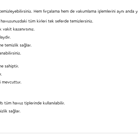
ca temizleyebilirsiniz. Hem fırçalama hem de vakumlama işlemlerini aynı anda
avuzunuzdaki tüm kirleri tek seferde temizlersiniz.
 vakit kazanırsınız.
aydır.
e temizlik sağlar.
nabilirsiniz.
e sahiptir.
r.
ri mevcuttur.
 tüm havuz tiplerinde kullanılabilir.
zlik sağlar.