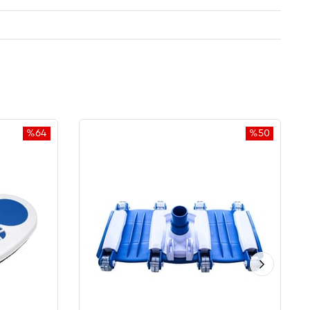
%64
%50
İndirim
İndirim
%64İndirim
%50İndirim