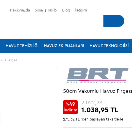
Hakkımızda
Sipariş Takibi
Blog
İletişim
U
HAVUZ TEMIZLIĞI
HAVUZ EKIPMANLARI
HAVUZ TEKNOLOJISI
uz Fırçası
50cm Vakumlu Havuz Fırçası
2.022,98 TL
49
%
1.038,95 TL
İndirim
275,32 TL
'den başlayan taksitlerle