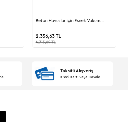
Beton Havuzlar için Esnek Vakum
Başlığı
2.356,63 TL
4.713,69 TL
Taksitli Alışveriş
de
Kredi Kartı veya Havale