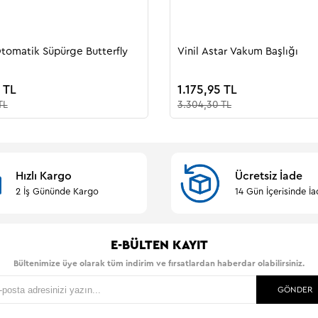
tomatik Süpürge Butterfly
Vinil Astar Vakum Başlığı
 TL
1.175,95 TL
TL
3.304,30 TL
Hızlı Kargo
Ücretsiz İade
2 İş Gününde Kargo
14 Gün İçerisinde İa
E-BÜLTEN KAYIT
Bültenimize üye olarak tüm indirim ve fırsatlardan haberdar olabilirsiniz.
GÖNDER