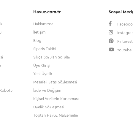
Havuz.com.tr
Sosyal Med
ck
Hakkımızda
Faceboo
u
İletişim
Instagra
Blog
Pinterest
Sipariş Takibi
Youtube
si
Sıkça Sorulan Sorular
p
Üye Girişi
Yeni Üyelik
Mesafeli Satış Sözleşmesi
Robotu
İade ve Değişim
Kişisel Verilerin Korunması
Üyelik Sözleşmesi
Toptan Havuz Malzemeleri