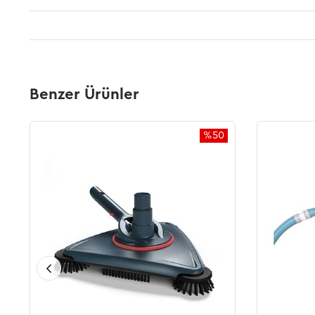
Benzer Ürünler
%50
İndirim
%50İndirim