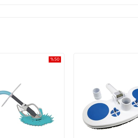
%50
İndirim
%50İndirim